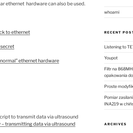
ar ethernet hardware can also be used.
whoami
ack to ethernet
RECENT POS
e secret
Listening to 
Youpot
 “normal” ethernet
hardware
Filtr na 868MH
opakowania do
Proste modyfi
Pomiar zasila
INA219 w chiń
 script to transmit data via ultrasound
 – transmitting data via ultrasound
ARCHIVES