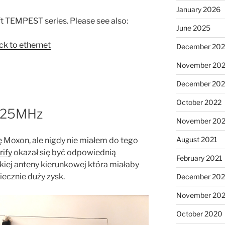
January 2026
oft TEMPEST series. Please see also:
June 2025
ack to ethernet
December 20
November 20
December 202
October 2022
125MHz
November 202
August 2021
 Moxon, ale nigdy nie miałem do tego
rify
okazał się być odpowiednią
February 2021
ej anteny kierunkowej która miałaby
iecznie duży zysk.
December 20
November 20
October 2020