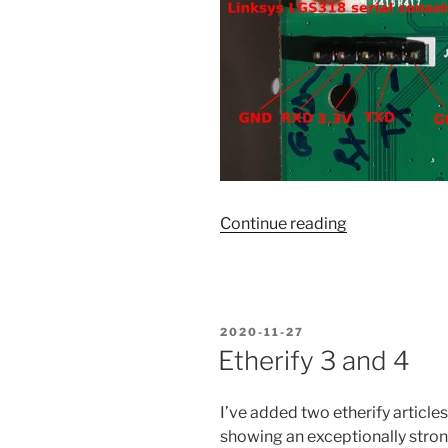
“Pinout
Continue reading
konsoli
szeregowej
Linksys
LGS318”
POSTED
2020-11-27
ON
Etherify 3 and 4
I’ve added two etherify article
showing an exceptionally strong