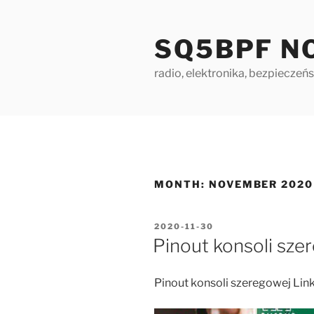
Skip
to
SQ5BPF N
content
radio, elektronika, bezpieczeńs
MONTH:
NOVEMBER 2020
POSTED
2020-11-30
ON
Pinout konsoli sze
Pinout konsoli szeregowej Lin