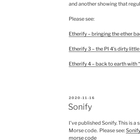
and another showing that regul
Please see:
Etherify – bringing the ether b
Etherify 3 – the PI 4’s dirty littl
Etherify 4 – back to earth with
POSTED
2020-11-16
ON
Sonify
I’ve published Sonify. This is a
Morse code. Please see:
Sonify
morse code