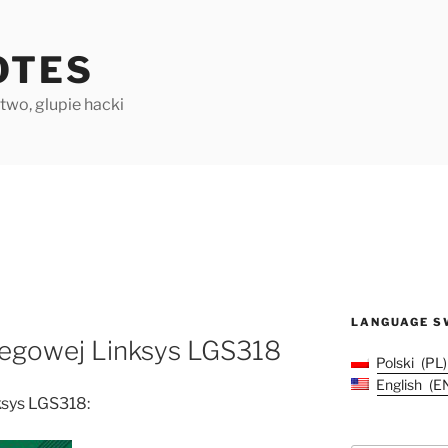
OTES
two, glupie hacki
LANGUAGE S
regowej Linksys LGS318
Polski
PL
English
E
ksys LGS318: