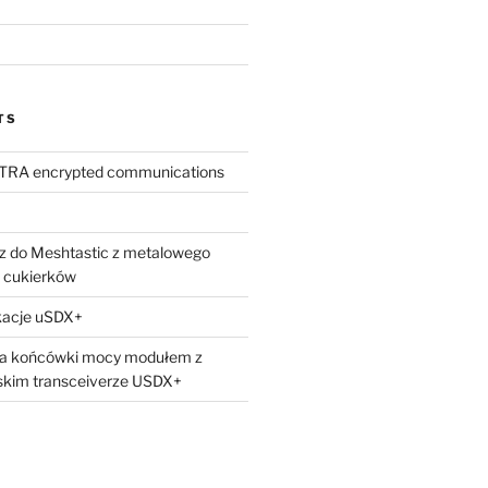
TS
TETRA encrypted communications
z do Meshtastic z metalowego
 cukierków
kacje uSDX+
nia końcówki mocy modułem z
skim transceiverze USDX+