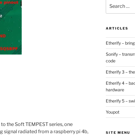
Search
for:
ARTICLES
Etherify – brin
Sonify – transm
code
Etherify 3 – the 
Etherify 4 – ba
hardware
Etherify 5 – sw
Youpot
s to the Soft TEMPEST series, one
 signal radiated from a raspberry pi 4b,
SITE MENU