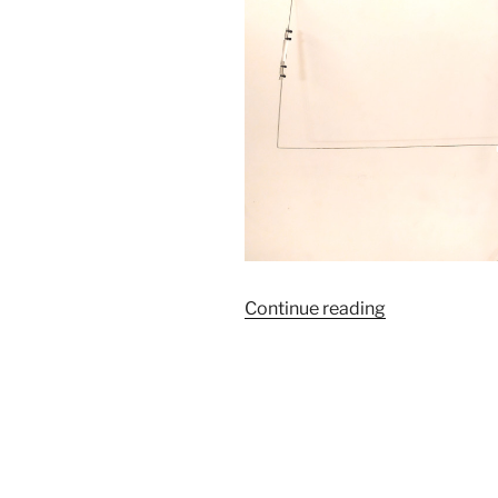
“Antena
Continue reading
Moxon
na
125MHz”