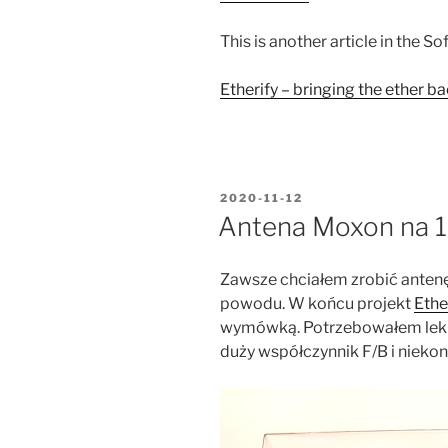
This is another article in the S
Etherify – bringing the ether b
POSTED
2020-11-12
ON
Antena Moxon na 
Zawsze chciałem zrobić antenę
powodu. W końcu projekt
Ethe
wymówką. Potrzebowałem lekki
duży współczynnik F/B i niekon