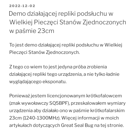
mocy
POSTED
2022-12-02
ON
modułem
Demo działającej repliki podsłuchu w
z
Wielkiej Pieczęci Stanów Zjednoczonych
INA219
w paśmie 23cm
w
chińskim
To jest demo działającej repliki podsłuchu w Wielkiej
transceiverze
Pieczęci Stanów Zjednoczonych.
USDX+”
Z tego co wiem to jest jedyna próba zrobienia
działającej repliki tego urządzenia, a nie tylko ładnie
wyglądającego eksponatu.
Ponieważ jestem licencjonowanym krótkofalowcem
(znak wywoławczy SQ5BPF), przeskalowałem wymiary
urządzenia aby działało ono w paśmie krótkofalarskim
23cm (1240-1300MHz). Więcej informacji w moich
artykułach dotyczących Great Seal Bug na tej stronie.