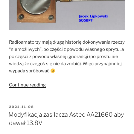
Radioamatorzy mają długą historię dokonywania rzeczy
“niemożliwych”, po części z powodu własnego sprytu, a
po części z powodu własnej ignorancji (po prostu nie
wiedzą że czegoś się nie da zrobić). Więc przynajmniej
wypada spróbować
“Great
Continue reading
Seal
Bug.
Część
POSTED
2021-11-08
ON
3:
Modyfikacja zasilacza Astec AA21660 aby
konstrukcja
dawał 13.8V
działającego