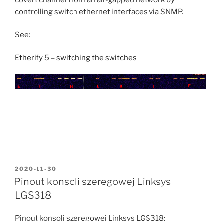
QO-
controlling switch ethernet interfaces via SNMP.
100”
See:
Etherify 5 – switching the switches
POSTED
2020-11-30
ON
Pinout konsoli szeregowej Linksys
LGS318
Pinout konsoli szeregowej Linksys LGS318: