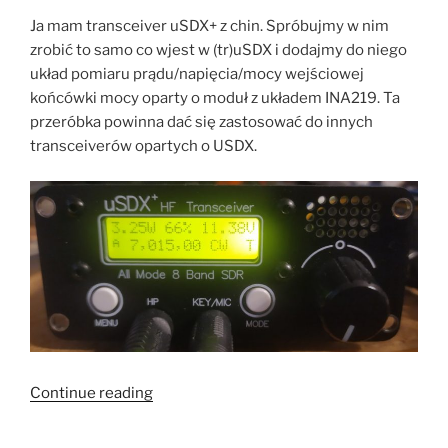
Ja mam transceiver uSDX+ z chin. Spróbujmy w nim
zrobić to samo co wjest w (tr)uSDX i dodajmy do niego
układ pomiaru prądu/napięcia/mocy wejściowej
końcówki mocy oparty o moduł z układem INA219. Ta
przeróbka powinna dać się zastosować do innych
transceiverów opartych o USDX.
“Pomiar
Continue reading
zasilania
końcówki