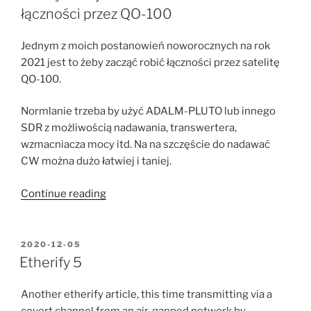
dawał
łączności przez QO-100
13.8V”
Jednym z moich postanowień noworocznych na rok
2021 jest to żeby zacząć robić łączności przez satelitę
QO-100.
Normlanie trzeba by użyć ADALM-PLUTO lub innego
SDR z możliwością nadawania, transwertera,
wzmacniacza mocy itd. Na na szczęście do nadawać
CW można dużo łatwiej i taniej.
“Prosty
Continue reading
nadajnik
na
2.4GHz
POSTED
2020-12-05
ON
CW
Etherify 5
do
łączności
Another etherify article, this time transmitting via a
przez
covert channel from an air-gapped network by