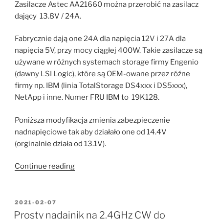
urządzenia”
Zasilacze Astec AA21660 można przerobić na zasilacz
dający 13.8V / 24A.
Fabrycznie dają one 24A dla napięcia 12V i 27A dla
napięcia 5V, przy mocy ciągłej 400W. Takie zasilacze są
używane w różnych systemach storage firmy Engenio
(dawny LSI Logic), które są OEM-owane przez róźne
firmy np. IBM (linia TotalStorage DS4xxx i DS5xxx),
NetApp i inne. Numer FRU IBM to
19K128.
Poniższa modyfikacja zmienia zabezpieczenie
nadnapięciowe tak aby działało one od 14.4V
(orginalnie działa od 13.1V).
“Modyfikacja
Continue reading
zasilacza
Astec
AA21660
POSTED
2021-02-07
ON
aby
Prosty nadajnik na 2.4GHz CW do