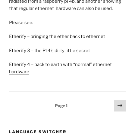
radiated from a raspberry pi 4b, and another showing
that regular ethernet hardware can also be used.
Please see:
Etherify – bringing the ether back to ethernet
Etherify 3 – the PI 4’s dirty little secret
Etherify 4 – back to earth with “normal” ethernet
hardware
Posts
Next
Page
1
page
pagination
LANGUAGE SWITCHER