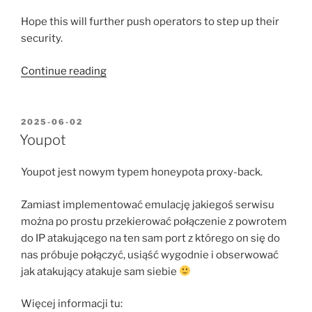
Hope this will further push operators to step up their
security.
“Listening
Continue reading
to
TETRA
encrypted
POSTED
2025-06-02
ON
communications”
Youpot
Youpot jest nowym typem honeypota proxy-back.
Zamiast implementować emulację jakiegoś serwisu
można po prostu przekierować połączenie z powrotem
do IP atakującego na ten sam port z którego on się do
nas próbuje połączyć, usiąść wygodnie i obserwować
jak atakujący atakuje sam siebie
Więcej informacji tu: