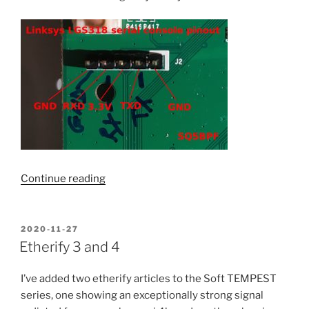
“Pinout
Continue reading
konsoli
szeregowej
Linksys
POSTED
2020-11-27
ON
LGS318”
Etherify 3 and 4
I’ve added two etherify articles to the Soft TEMPEST
series, one showing an exceptionally strong signal