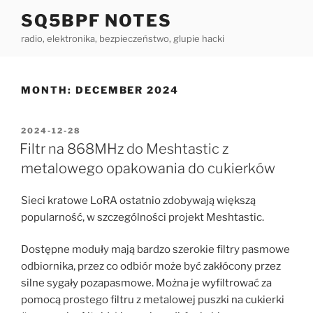
Skip
SQ5BPF NOTES
to
radio, elektronika, bezpieczeństwo, glupie hacki
content
MONTH:
DECEMBER 2024
POSTED
2024-12-28
ON
Filtr na 868MHz do Meshtastic z
metalowego opakowania do cukierków
Sieci kratowe LoRA ostatnio zdobywają większą
popularność, w szczególności projekt Meshtastic.
Dostępne moduły mają bardzo szerokie filtry pasmowe
odbiornika, przez co odbiór może być zakłócony przez
silne sygały pozapasmowe. Można je wyfiltrować za
pomocą prostego filtru z metalowej puszki na cukierki