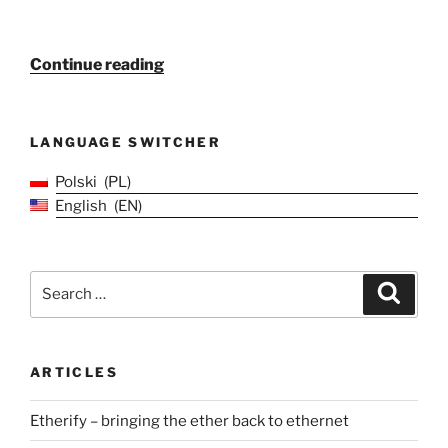
“Filtr
Continue reading
na
868MHz
do
LANGUAGE SWITCHER
Meshtastic
z
Polski
PL
metalowego
English
EN
opakowania
do
cukierków”
Search
Search
for:
ARTICLES
Etherify – bringing the ether back to ethernet