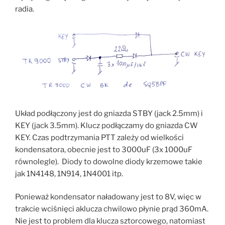
radia.
Układ podłączony jest do gniazda STBY (jack 2.5mm) i
KEY (jack 3.5mm). Klucz podłączamy do gniazda CW
KEY. Czas podtrzymania PTT zależy od wielkości
kondensatora, obecnie jest to 3000uF (3x 1000uF
równolegle). Diody to dowolne diody krzemowe takie
jak 1N4148, 1N914, 1N4001 itp.
Ponieważ kondensator naładowany jest to 8V, więc w
trakcie wciśnięci aklucza chwilowo płynie prąd 360mA.
Nie jest to problem dla klucza sztorcowego, natomiast