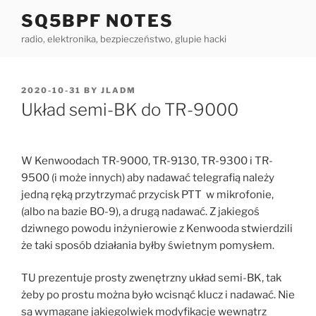
Skip
SQ5BPF NOTES
to
radio, elektronika, bezpieczeństwo, glupie hacki
content
POSTED
2020-10-31
BY
JLADM
ON
Układ semi-BK do TR-9000
W Kenwoodach TR-9000, TR-9130, TR-9300 i TR-
9500 (i może innych) aby nadawać telegrafią należy
jedną ręką przytrzymać przycisk PTT w mikrofonie,
(albo na bazie BO-9), a drugą nadawać. Z jakiegoś
dziwnego powodu inżynierowie z Kenwooda stwierdzili
że taki sposób działania byłby świetnym pomysłem.
TU prezentuje prosty zwenętrzny układ semi-BK, tak
żeby po prostu można było wcisnąć klucz i nadawać. Nie
są wymagane jakiegolwiek modyfikacje wewnątrz