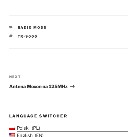
CATEGORIES
RADIO MODS
TAGS
TR-9000
Post
navigation
Next
NEXT
Post
Antena Moxon na 125MHz
LANGUAGE SWITCHER
Polski
PL
English
EN